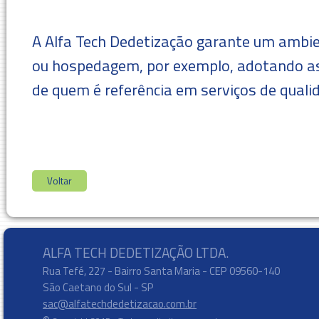
A Alfa Tech Dedetização
garante um
ambie
ou hospedagem, por exemplo, adotando as
de quem é referência em serviços de quali
ALFA TECH DEDETIZAÇÃO LTDA.
Rua Tefé, 227 - Bairro Santa Maria - CEP 09560-140
São Caetano do Sul - SP
sac@alfatechdedetizacao.com.br